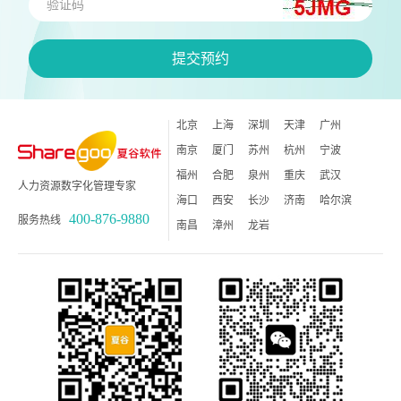
验证码
提交预约
北京
上海
深圳
天津
广州
南京
厦门
苏州
杭州
宁波
福州
合肥
泉州
重庆
武汉
人力资源数字化管理专家
海口
西安
长沙
济南
哈尔滨
400-876-9880
服务热线
南昌
漳州
龙岩